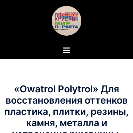
Перейти
к
содержимому
Переключатель
меню
«Owatrol Polytrol» Для
восстановления оттенков
пластика, плитки, резины,
камня, металла и