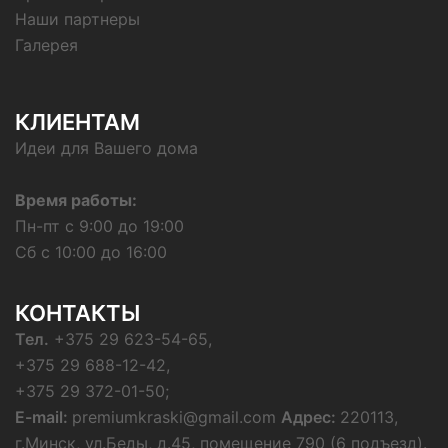
Наши партнеры
Галерея
КЛИЕНТАМ
Идеи для Вашего дома
Время работы:
Пн-пт с 9:00 до 19:00
Сб с 10:00 до 16:00
КОНТАКТЫ
Тел.
+375 29 623-54-65,
+375 29 688-12-42,
+375 29 372-01-50;
E-mail:
premiumkraski@gmail.com
Адрес:
220113,
г.Минск, ул.Беды, д.45, помещение 790 (6 подъезд).