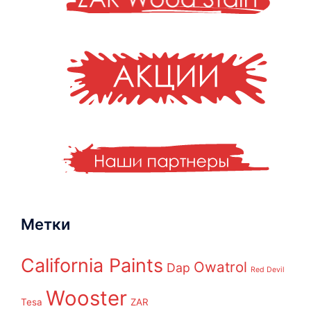
Метки
California Paints
Owatrol
Dap
Red Devil
Wooster
Tesa
ZAR