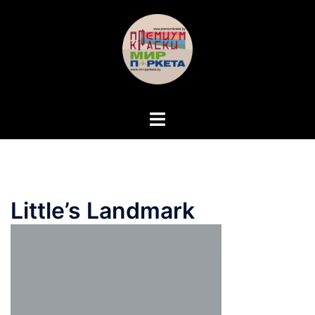
Перейти
к
содержимому
Переключатель
меню
Little’s Landmark