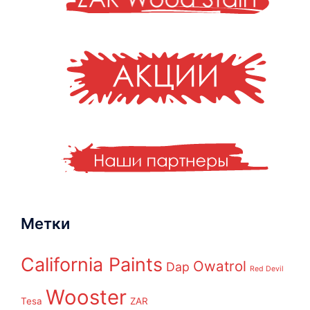
Метки
California Paints
Owatrol
Dap
Red Devil
Wooster
Tesa
ZAR