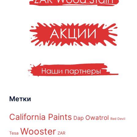
Метки
California Paints
Owatrol
Dap
Red Devil
Wooster
Tesa
ZAR