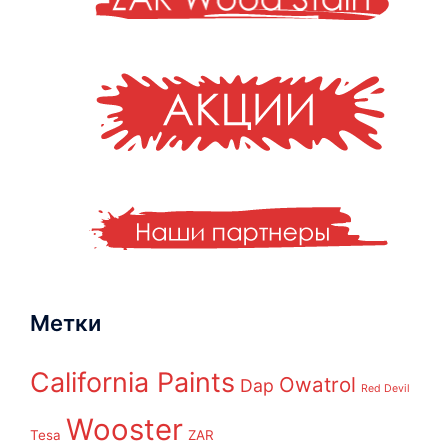
Метки
California Paints
Owatrol
Dap
Red Devil
Wooster
Tesa
ZAR