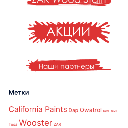
Метки
California Paints
Owatrol
Dap
Red Devil
Wooster
Tesa
ZAR